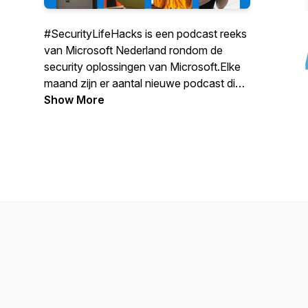
#SecurityLifeHacks is een podcast reeks
van Microsoft Nederland rondom de
security oplossingen van Microsoft.Elke
maand zijn er aantal nieuwe podcast die
dieper ingaan op de laatste
Show More
ontwikkelingen rondom cyber
veiligheid.Dus abboneer je op dit kanaal
en blijf op de hoogte van alles wat speelt
in de cyber security wereld.