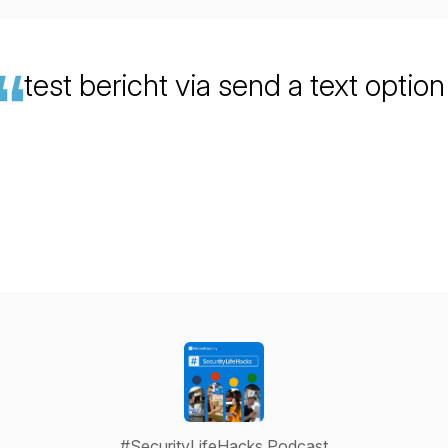
test bericht via send a text option
#SecurityLifeHacks Podcast