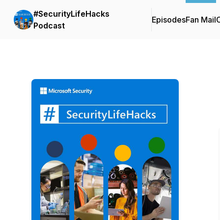
#SecurityLifeHacks
Episodes
Fan Mail
C
Podcast